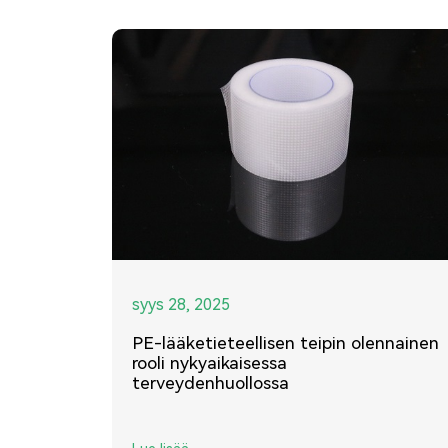
syys 28, 2025
PE-lääketieteellisen teipin olennainen
rooli nykyaikaisessa
terveydenhuollossa