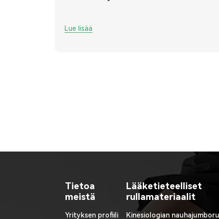
Lue lisää
Tietoa
Lääketieteelliset
meistä
rullamateriaalit
Yrityksen profiili
Kinesiologian nauhajumboru