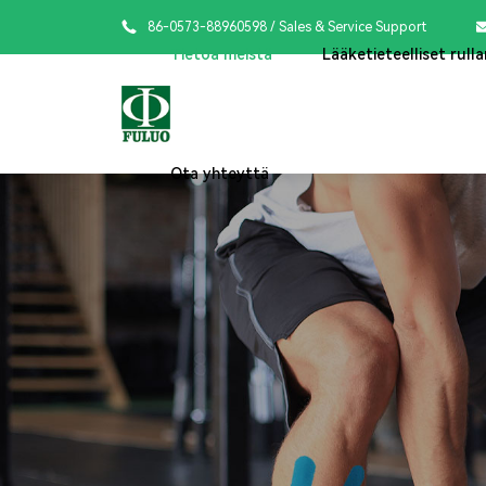

86-0573-88960598
/ Sales & Service Support
Tietoa meistä
Lääketieteelliset rulla
Ota yhteyttä