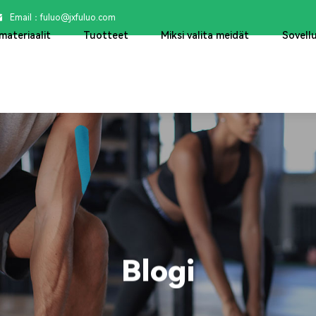
Email：

fuluo@jxfuluo.com
materiaalit
Tuotteet
Miksi valita meidät
Sovell
Blogi