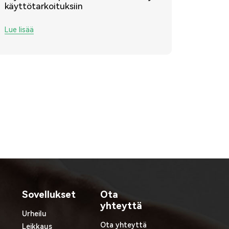
käyttötarkoituksiin
Lue lisää
Sovellukset
Ota
yhteyttä
Urheilu
Ota yhteyttä
Leikkaus