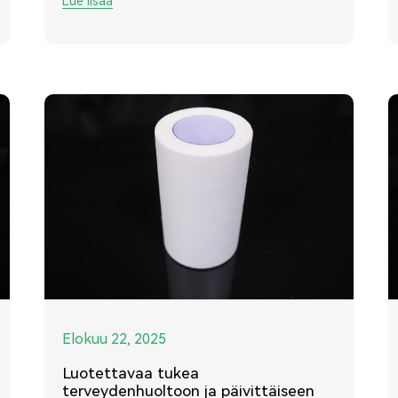
Lue lisää
Elokuu 22, 2025
Luotettavaa tukea
terveydenhuoltoon ja päivittäiseen