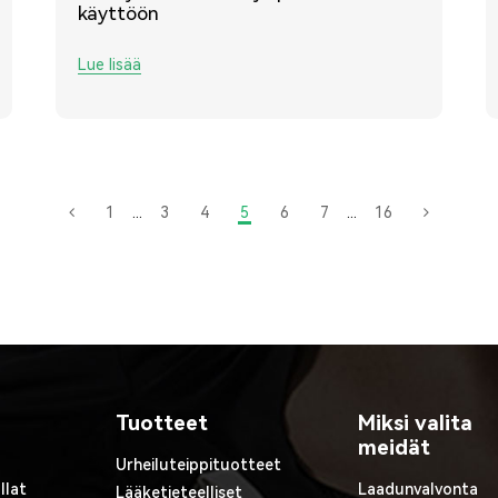
käyttöön
Lue lisää
1
...
3
4
5
6
7
...
16
Tuotteet
Miksi valita
meidät
Urheiluteippituotteet
llat
Laadunvalvonta
Lääketieteelliset