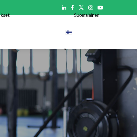

ukset
Suomalainen