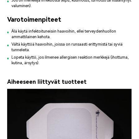
Jos on merkkejä infektiosta (kipu, kuumotus, turvotus tai lisääntynyt
valuminen).
Varotoimenpiteet
Älä käytä infektoituneisiin haavoihin, ellei terveydenhuollon
ammattilainen kehota.
Vältä käyttöä haavoihin, joissa on runsaasti erittymistä tai syviä
tunneleita.
Lopeta käyttö, jos ilmenee allergisen reaktion merkkejä (ihottuma,
kutina, ärsytys).
Aiheeseen liittyvät tuotteet