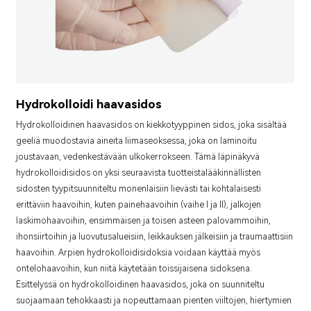
Hydrokolloidi haavasidos
Hydrokolloidinen haavasidos on kiekkotyyppinen sidos, joka sisältää
geeliä muodostavia aineita liimaseoksessa, joka on laminoitu
joustavaan, vedenkestävään ulkokerrokseen. Tämä läpinäkyvä
hydrokolloidisidos on yksi seuraavista tuotteista
lääkinnällisten
sidosten tyypit
suunniteltu monenlaisiin lievästi tai kohtalaisesti
erittäviin haavoihin, kuten painehaavoihin (vaihe I ja II), jalkojen
laskimohaavoihin, ensimmäisen ja toisen asteen palovammoihin,
ihonsiirtoihin ja luovutusalueisiin, leikkauksen jälkeisiin ja traumaattisiin
haavoihin. Arpien hydrokolloidisidoksia voidaan käyttää myös
ontelohaavoihin, kun niitä käytetään toissijaisena sidoksena.
Esittelyssä on hydrokolloidinen haavasidos, joka on suunniteltu
suojaamaan tehokkaasti ja nopeuttamaan pienten viiltojen, hiertymien