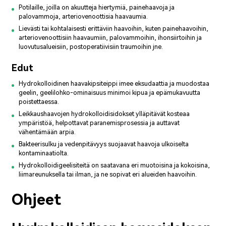
Potilaille, joilla on akuutteja hiertymiä, painehaavoja ja
palovammoja, arteriovenoottisia haavaumia.
Lievästi tai kohtalaisesti erittäviin haavoihin, kuten painehaavoihin,
arteriovenoottisiin haavaumiin, palovammoihin, ihonsiirtoihin ja
luovutusalueisiin, postoperatiivisiin traumoihin jne.
Edut
Hydrokolloidinen haavakipsiteippi imee eksudaattia ja muodostaa
geelin, geelilohko-ominaisuus minimoi kipua ja epämukavuutta
poistettaessa.
Leikkaushaavojen hydrokolloidisidokset ylläpitävät kosteaa
ympäristöä, helpottavat paranemisprosessia ja auttavat
vähentämään arpia.
Bakteerisulku ja vedenpitävyys suojaavat haavoja ulkoiselta
kontaminaatiolta.
Hydrokolloidigeelisiteitä on saatavana eri muotoisina ja kokoisina,
liimareunuksella tai ilman, ja ne sopivat eri alueiden haavoihin.
Ohjeet