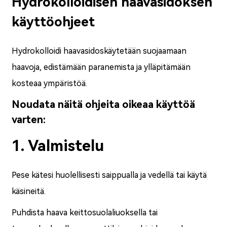
Hydrokolloidisen haavasidoksen
käyttöohjeet
Hydrokolloidi haavasidos
käytetään suojaamaan
haavoja, edistämään paranemista ja ylläpitämään
kosteaa ympäristöä.
Noudata näitä ohjeita oikeaa käyttöä
varten:
1. Valmistelu
Pese kätesi huolellisesti saippualla ja vedellä tai käytä
käsineitä.
Puhdista haava keittosuolaliuoksella tai