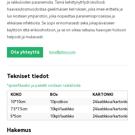
ja rakkuloiden paranemista. Tämä kehittynyt
Hydrokolloidi
haavasidos
muodostaa geelimäisen kerroksen, joka imee eritteitä ja
luo kostean ympäristön, joka nopeuttaa paranemisprosessia ja
ehkäisee infektioita. Se sopii erinomaisesti sekä jokapäiväiseen
käyttöön että erikoishoitoon, ja se on oikea ratkaisu haavojen hoitoon
helposti ja mukavasti.
Ota yhteyttä
fuluo@jxfuluo.com
Tekniset tiedot
*spesifikaatio ja paketti voidaan räätälöidä.
KOKO
BOx
KARTONKI
10*10cm
10pcslbox
24laatikkoa/kartonki
7.5*7.5cm
10kpl/laatikko
24laatikkoa/kartonki
5*5cm
10kpl/laatikko
24laatikkoa/kartonki
Hakemus