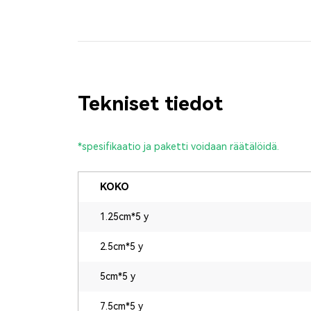
Tekniset tiedot
*spesifikaatio ja paketti voidaan räätälöidä.
KOKO
1.25cm*5 y
2.5cm*5 y
5cm*5 y
7.5cm*5 y