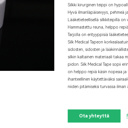
Silkki kirurginen teippi on hypoal
Hyvä ilmanläpäisevyys, pehmeä 
Lääketieteellisellä silkkiteipillä 
Hammastettu reuna, helppo repiä
Tarjolla on erityyppisiä lääketiete
Silk Medical Tape
on korkealaatuin
sidosten, sidosten ja lääkinnällis
silkin kaltainen materiaali taka
pidon. Silk Medical Tape sopii erin
on helppo repiä käsin nopeaa ja t
ihanteellinen käytettäväksi sairaa
niiden pitämiseksi turvassa ilman 
Ota yhteyttä