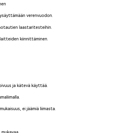
nen
 pysäyttämään verenvuodon.
hotautien laastaritesteihin.
laitteiden kiinnittäminen.
pivuus ja kätevä käyttää.
maliimalla.
ukaisuus, ei jäämiä liimasta.
a mukavaa.