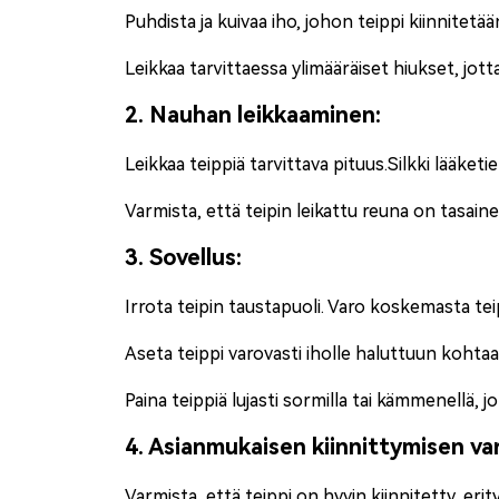
Puhdista ja kuivaa iho, johon teippi kiinnitetään
Leikkaa tarvittaessa ylimääräiset hiukset, jot
2. Nauhan leikkaaminen:
Leikkaa teippiä tarvittava pituus.
Silkki lääketi
Varmista, että teipin leikattu reuna on tasain
3. Sovellus:
Irrota teipin taustapuoli. Varo koskemasta teip
Aseta teippi varovasti iholle haluttuun kohtaa
Paina teippiä lujasti sormilla tai kämmenellä, 
4. Asianmukaisen kiinnittymisen v
Varmista, että teippi on hyvin kiinnitetty, erityi