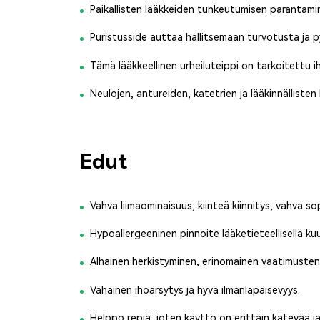
Paikallisten lääkkeiden tunkeutumisen parantami
Puristusside auttaa hallitsemaan turvotusta ja
Tämä lääkkeellinen urheiluteippi on tarkoitettu i
Neulojen, antureiden, katetrien ja lääkinnällisten 
Edut
Vahva liimaominaisuus, kiinteä kiinnitys, vahva so
Hypoallergeeninen pinnoite lääketieteellisellä kuu
Alhainen herkistyminen, erinomainen vaatimustenm
Vähäinen ihoärsytys ja hyvä ilmanläpäisevyys.
Helppo repiä, joten käyttö on erittäin kätevää j