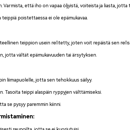
. Varmista, että iho on vapaa öljyistä, voiteista ja liasta, jotta 
ta teippiä poistettaessa ei ole epämukavaa.
eteellinen teippi
on usein rei'itetty, joten voit repäistä sen rei'
en, jotta vältät epämukavuuden tai ärsytyksen.
in liimapuolelle, jotta sen tehokkuus säilyy.
n. Tasoita teippi alaspäin ryppyjen välttämiseksi.
jotta se pysyy paremmin kiinni.
armistaminen:
sesti reunoilta, jotta se ei kuoriutuisi.