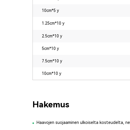
10cm*5 y
1.25cm*10 y
2.5cm*10 y
5cm*10 y
7.5cm*10 y
10cm*10 y
Hakemus
Haavojen suojaaminen ulkoiselta kosteudelta, nes