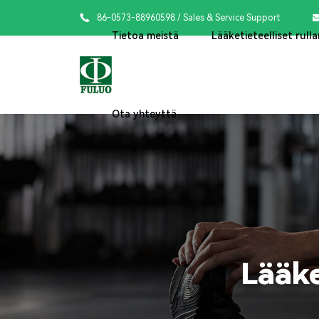

86-0573-88960598
/ Sales & Service Support
Tietoa meistä
Lääketieteelliset rulla
Ota yhteyttä
Lääke