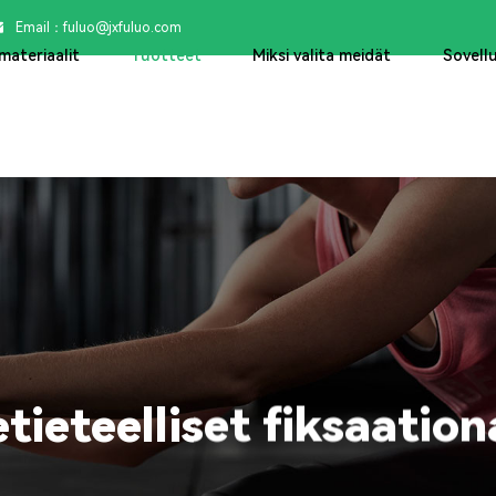
Email：

fuluo@jxfuluo.com
materiaalit
Tuotteet
Miksi valita meidät
Sovell
tieteelliset fiksaatio