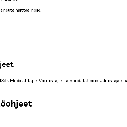
aiheuta haittaa iholle.
jeet
t
Silk Medical Tape
. Varmista, että noudatat aina valmistajan 
töohjeet