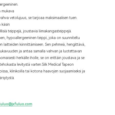
lergeeninen.
ja mukava
on vahva vetolujuus, se tarjoaa maksimaalisen tuen.
 käsin
ellisiä teippejä, joustavia liimakangasteippejä.
en, hypoallergeeninen teippi, joka on suunniteltu
ten laitteiden kiinnittämiseen. Sen pehmeä, hengittävä,
a mukavuuden ja antaa samalla vahvan ja luotettavan
omaisesti herkälle iholle, se on erittäin joustava ja se
ehokasta levitystä varten.
Silk Medical Tape
on
loissa, klinikoilla tai kotona haavojen suojaamiseksi ja
ärsytystä.
fuluo@jxfuluo.com