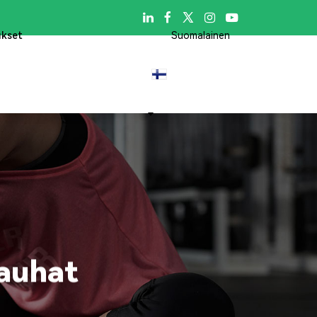

ukset
Suomalainen
nauhat