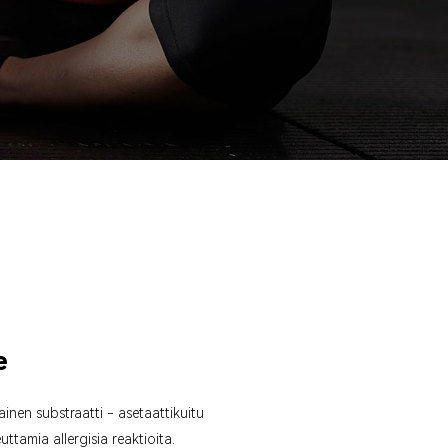
e
tainen substraatti - asetaattikuitu
uttamia allergisia reaktioita.