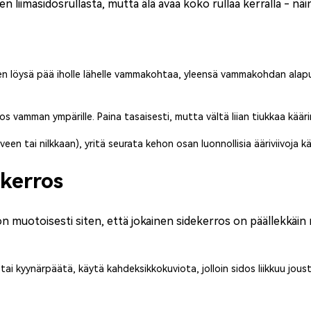
en liimasidos
rullasta, mutta älä avaa koko rullaa kerralla - näin
en löysä pää iholle lähelle vammakohtaa, yleensä vammakohdan alapuol
os vamman ympärille. Paina tasaisesti, mutta vältä liian tiukkaa käärimi
een tai nilkkaan), yritä seurata kehon osan luonnollisia ääriviivoja kä
 kerros
ikon muotoisesti siten, että jokainen sidekerros on päällekkäi
aa tai kyynärpäätä, käytä kahdeksikkokuviota, jolloin sidos liikkuu j