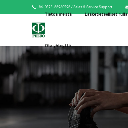

86-0573-88960598
/ Sales & Service Support
Tietoa meistä
Lääketieteelliset rulla
Ota yhteyttä