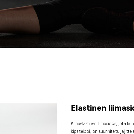
Elastinen liimas
Kiina
elastinen liimasidos
, jota ku
kipsiteippi, on suunniteltu jäljit