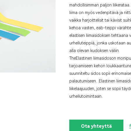
mahdollisimman paljon liikerataa. 
liima on myös vedenpitävä ja rii
vaikka harjoittelisit tai kävisit s
kehoa vasten, eab-teippi värähte
elastisen liimasidoksen tehtaana
urheiluteippiä, jonka uskotaan a
alla olevan kudoksen väliin.
The
Elastinen liimasidos
on monipuo
tarjoamiseen kehon loukkaantuneill
suunniteltu sidos sopii erinomaise
palautumiseen. .
Elastinen liimasid
liikelaajuuden, joten se sopii täyd
urheilutoimintaan.
Ota yhteyttä