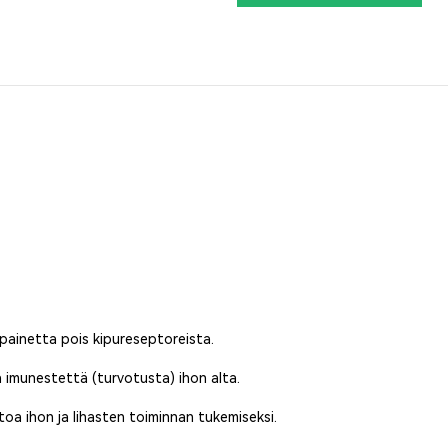
painetta pois kipureseptoreista.
a imunestettä (turvotusta) ihon alta.
toa ihon ja lihasten toiminnan tukemiseksi.