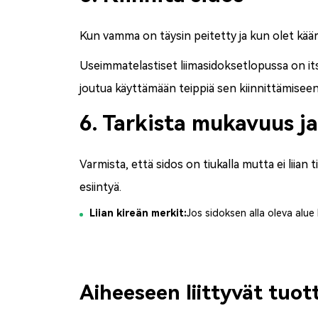
Kun vamma on täysin peitetty ja kun olet kääri
Useimmat
elastiset liimasidokset
lopussa on its
joutua käyttämään teippiä sen kiinnittämiseen
6. Tarkista mukavuus ja
Varmista, että sidos on tiukalla mutta ei liian 
esiintyä.
Liian kireän merkit:
Jos sidoksen alla oleva alue 
Aiheeseen liittyvät tuot