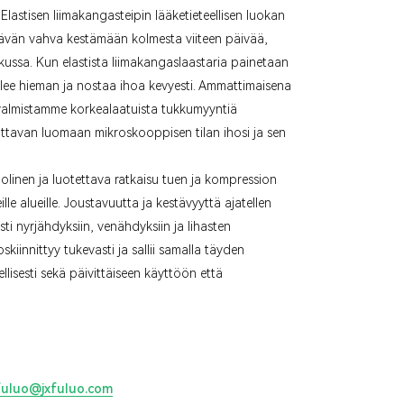
Elastisen liimakangasteipin lääketieteellisen luokan
ttävän vahva kestämään kolmesta viiteen päivää,
uihkussa. Kun elastista liimakangaslaastaria painetaan
lee hieman ja nostaa ihoa kevyesti. Ammattimaisena
 valmistamme korkealaatuista tukkumyyntiä
uttavan luomaan mikroskooppisen tilan ihosi ja sen
linen ja luotettava ratkaisu tuen ja kompression
e alueille. Joustavuutta ja kestävyyttä ajatellen
sti nyrjähdyksiin, venähdyksiin ja lihasten
os
kiinnittyy tukevasti ja sallii samalla täyden
ellisesti sekä päivittäiseen käyttöön että
fuluo@jxfuluo.com