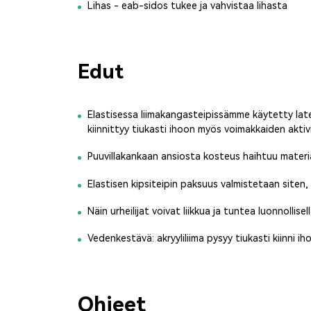
Lihas - eab-sidos tukee ja vahvistaa lihasta
Edut
Elastisessa liimakangasteipissämme käytetty latek
kiinnittyy tiukasti ihoon myös voimakkaiden aktiv
Puuvillakankaan ansiosta kosteus haihtuu materiaa
Elastisen kipsiteipin paksuus valmistetaan siten,
Näin urheilijat voivat liikkua ja tuntea luonnollisell
Vedenkestävä: akryyliliima pysyy tiukasti kiinni i
Ohjeet