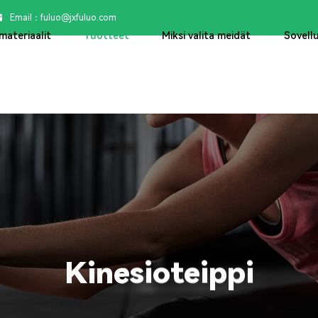
Email：

fuluo@jxfuluo.com
materiaalit
Tuotteet
Miksi valita meidät
Sovell
Kinesioteippi