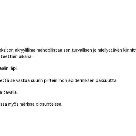
siton akryyliliima mahdollistaa sen turvallisen ja miellyttävän kiinn
iteettien aikana.
lin läpi.
 että se vastaa suurin piirtein ihon epidermiksen paksuutta.
a tavalla.
hossa myös märissä olosuhteissa.