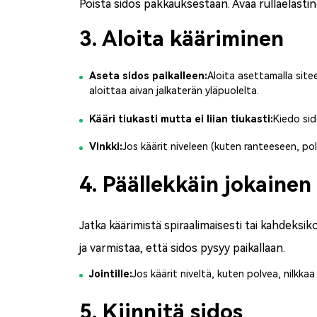
Poista sidos pakkauksestaan. Avaa rulla
elastin
3. Aloita kääriminen
Aseta sidos paikalleen:
Aloita asettamalla site
aloittaa aivan jalkaterän yläpuolelta.
Kääri tiukasti mutta ei liian tiukasti:
Kiedo sid
Vinkki:
Jos käärit niveleen (kuten ranteeseen, polv
4. Päällekkäin jokainen
Jatka käärimistä spiraalimaisesti tai kahdeks
ja varmistaa, että sidos pysyy paikallaan.
Jointille:
Jos käärit niveltä, kuten polvea, nilkk
5. Kiinnitä sidos