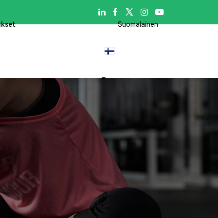

ukset
Suomalainen