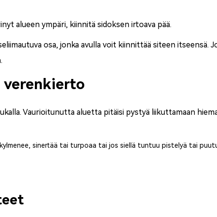
nyt alueen ympäri, kiinnitä sidoksen irtoava pää.
eliimautuva osa, jonka avulla voit kiinnittää siteen itseensä. J
.
 verenkierto
tiukalla. Vaurioitunutta aluetta pitäisi pystyä liikuttamaan hiem
kylmenee, sinertää tai turpoaa tai jos siellä tuntuu pistelyä tai puutu
teet