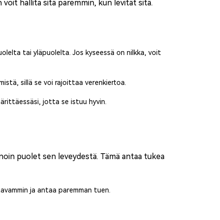
 voit hallita sitä paremmin, kun levität sitä.
elta tai yläpuolelta. Jos kyseessä on nilkka, voit
stä, sillä se voi rajoittaa verenkiertoa.
ärittäessäsi, jotta se istuu hyvin.
n noin puolet sen leveydestä. Tämä antaa tukea
oustavammin ja antaa paremman tuen.