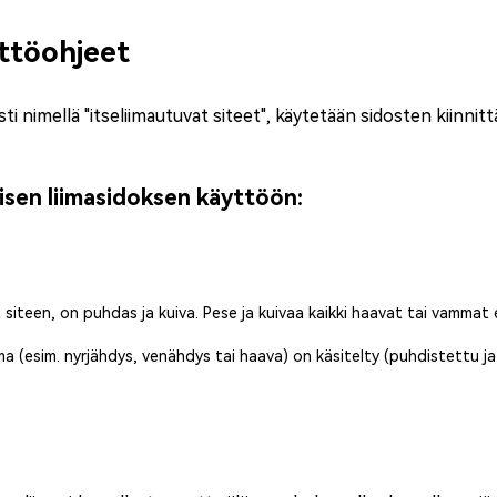
yttöohjeet
sti nimellä "itseliimautuvat siteet", käytetään sidosten kiinn
tisen liimasidoksen käyttöön:
t siteen, on puhdas ja kuiva. Pese ja kuivaa kaikki haavat tai vammat
 (esim. nyrjähdys, venähdys tai haava) on käsitelty (puhdistettu ja t