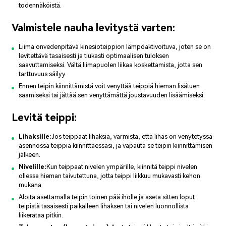
todennäköistä.
Valmistele nauha levitystä varten:
Liima on
vedenpitävä kinesioteippi
on lämpöaktivoituva, joten se on
levitettävä tasaisesti ja tiukasti optimaalisen tuloksen
saavuttamiseksi. Vältä liimapuolen liikaa koskettamista, jotta sen
tarttuvuus säilyy.
Ennen teipin kiinnittämistä voit venyttää teippiä hieman lisätuen
saamiseksi tai jättää sen venyttämättä joustavuuden lisäämiseksi.
Levitä teippi:
Lihaksille:
Jos teippaat lihaksia, varmista, että lihas on venytetyssä
asennossa teippiä kiinnittäessäsi, ja vapauta se teipin kiinnittämisen
jälkeen.
Nivelille:
Kun teippaat nivelen ympärille, kiinnitä teippi nivelen
ollessa hieman taivutettuna, jotta teippi liikkuu mukavasti kehon
mukana.
Aloita asettamalla teipin toinen pää iholle ja aseta sitten loput
teipistä tasaisesti paikalleen lihaksen tai nivelen luonnollista
liikerataa pitkin.