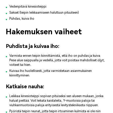
Vedenpitävä kinesioteippi
Sakset (teipin leikkaamiseen haluttuun pituuteen)
Puhdas, kuiva iho
Hakemuksen vaiheet
Puhdista ja kuivaa iho:
Varmista ennen teipin kiinnittämistä, että iho on puhdas ja kuiva.
Pese alue saippualla ja vedellä, jotta voit poistaa mahdolliset öljyt,
voiteet tai hien.
Kuivaa iho huolellisesti, jotta varmistetaan asianmukainen
kiinnittyminen.
Katkaise nauha:
Leikkaa kinesioteippi sopivan pituiseksi sen alueen mukaan, jonka
haluat peittää. Voit leikata kaistaleita, Y-muotoisia paloja tai
viuhkanmuotoisia paloja erityisestä levitystekniikasta riippuen.
Pyöristä teipin reunat, jotta teipin irtoaminen kulmista ei ole niin