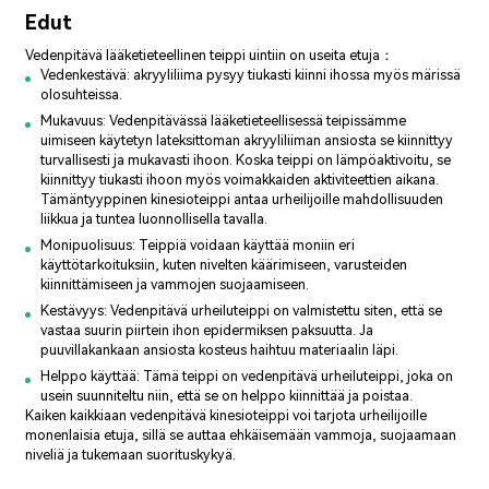
Edut
Vedenpitävä lääketieteellinen teippi uintiin on useita etuja：
Vedenkestävä: akryyliliima pysyy tiukasti kiinni ihossa myös märissä
olosuhteissa.
Mukavuus: Vedenpitävässä lääketieteellisessä teipissämme
uimiseen käytetyn lateksittoman akryyliliiman ansiosta se kiinnittyy
turvallisesti ja mukavasti ihoon. Koska teippi on lämpöaktivoitu, se
kiinnittyy tiukasti ihoon myös voimakkaiden aktiviteettien aikana.
Tämäntyyppinen kinesioteippi antaa urheilijoille mahdollisuuden
liikkua ja tuntea luonnollisella tavalla.
Monipuolisuus: Teippiä voidaan käyttää moniin eri
käyttötarkoituksiin, kuten nivelten käärimiseen, varusteiden
kiinnittämiseen ja vammojen suojaamiseen.
Kestävyys: Vedenpitävä urheiluteippi on valmistettu siten, että se
vastaa suurin piirtein ihon epidermiksen paksuutta. Ja
puuvillakankaan ansiosta kosteus haihtuu materiaalin läpi.
Helppo käyttää: Tämä teippi on vedenpitävä urheiluteippi, joka on
usein suunniteltu niin, että se on helppo kiinnittää ja poistaa.
Kaiken kaikkiaan vedenpitävä kinesioteippi voi tarjota urheilijoille
monenlaisia etuja, sillä se auttaa ehkäisemään vammoja, suojaamaan
niveliä ja tukemaan suorituskykyä.