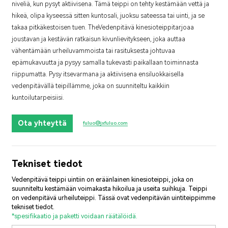
niveliä, kun pysyt aktiivisena. Tämä teippi on tehty kestämään vettä ja
hikeä, olipa kyseessä sitten kuntosali, juoksu sateessa tai uinti, ja se
takaa pitkäkestoisen tuen. The
Vedenpitävä kinesioteippi
tarjoaa
joustavan ja kestävän ratkaisun kivunlievitykseen, joka auttaa
vähentämään urheiluvammoista tai rasituksesta johtuvaa
epämukavuutta ja pysyy samalla tukevasti paikallaan toiminnasta
riippumatta. Pysy itsevarmana ja aktiivisena ensiluokkaisella
vedenpitävällä teipillämme, joka on suunniteltu kaikkiin
kuntoilutarpeisiisi.
Ota yhteyttä
fuluo@jxfuluo.com
Tekniset tiedot
Vedenpitävä teippi uintiin on eräänlainen kinesioteippi, joka on
suunniteltu kestämään voimakasta hikoilua ja useita suihkuja. Teippi
on vedenpitävä urheiluteippi. Tässä ovat vedenpitävän uintiteippimme
tekniset tiedot.
*spesifikaatio ja paketti voidaan räätälöidä.