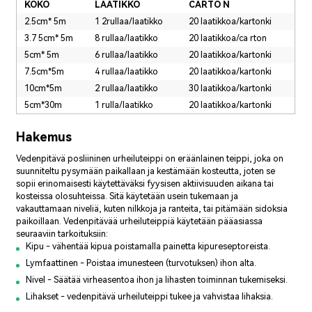
KOKO
LAATIKKO
CARTO N
2.5cm* 5m
1 2rullaa/laatikko
20 laatikkoa/kartonki
3.7 5cm* 5m
8 rullaa/laatikko
20 laatikkoa/ca rton
5cm* 5m
6 rullaa/laatikko
20 laatikkoa/kartonki
7.5cm*5m
4 rullaa/laatikko
20 laatikkoa/kartonki
10cm*5m
2 rullaa/laatikko
30 laatikkoa/kartonki
5cm*30m
1 rulla/laatikko
20 laatikkoa/kartonki
Hakemus
Vedenpitävä posliininen urheiluteippi on eräänlainen teippi, joka on
suunniteltu pysymään paikallaan ja kestämään kosteutta, joten se
sopii erinomaisesti käytettäväksi fyysisen aktiivisuuden aikana tai
kosteissa olosuhteissa. Sitä käytetään usein tukemaan ja
vakauttamaan niveliä, kuten nilkkoja ja ranteita, tai pitämään sidoksia
paikoillaan. Vedenpitävää urheiluteippiä käytetään pääasiassa
seuraaviin tarkoituksiin:
Kipu - vähentää kipua poistamalla painetta kipureseptoreista.
Lymfaattinen - Poistaa imunesteen (turvotuksen) ihon alta.
Nivel - Säätää virheasentoa ihon ja lihasten toiminnan tukemiseksi.
Lihakset - vedenpitävä urheiluteippi tukee ja vahvistaa lihaksia.