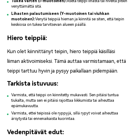
Tukea varten (I-muotoinen):
Aseta teippi lihasta tai niveltä pitkin
venyttämättä sitä.
Lihasten palautumiseen (Y-muotoinen tai viuhkan
muotoinen):
Venytä teippiä hieman ja kiinnitä se siten, että teipin
keskiosa on tukea tarvitsevan alueen päällä.
Hiero teippiä:
Kun olet kiinnittänyt teipin, hiero teippiä käsilläsi
liiman aktivoimiseksi. Tämä auttaa varmistamaan, että
teippi tarttuu hyvin ja pysyy paikallaan pidempään.
Tarkista istuvuus:
Varmista, että teippi on kiinnitetty mukavasti. Sen pitäisi tuntua
tiukalta, mutta sen ei pitäisi rajoittaa liikkumista tai aiheuttaa
epämukavuutta.
Varmista, ettei teipissä ole ryppyjä, sillä rypyt voivat aiheuttaa
ärsytystä tai ennenaikaista kuorintaa.
Vedenpitävät edut: