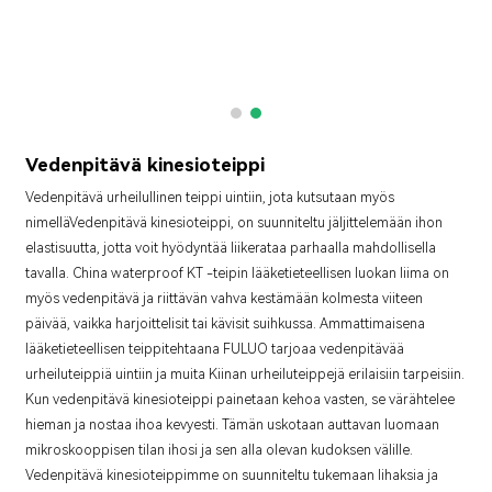
Vedenpitävä kinesioteippi
Vedenpitävä urheilullinen teippi uintiin, jota kutsutaan myös
nimellä
Vedenpitävä kinesioteippi
, on suunniteltu jäljittelemään ihon
elastisuutta, jotta voit hyödyntää liikerataa parhaalla mahdollisella
tavalla. China waterproof KT -teipin lääketieteellisen luokan liima on
myös vedenpitävä ja riittävän vahva kestämään kolmesta viiteen
päivää, vaikka harjoittelisit tai kävisit suihkussa. Ammattimaisena
lääketieteellisen teippitehtaana FULUO tarjoaa vedenpitävää
urheiluteippiä uintiin ja muita Kiinan urheiluteippejä erilaisiin tarpeisiin.
Kun vedenpitävä kinesioteippi painetaan kehoa vasten, se värähtelee
hieman ja nostaa ihoa kevyesti. Tämän uskotaan auttavan luomaan
mikroskooppisen tilan ihosi ja sen alla olevan kudoksen välille.
Vedenpitävä kinesioteippimme on suunniteltu tukemaan lihaksia ja